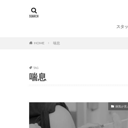
スタ
HOME
喘息
TAG
喘息
病気が見