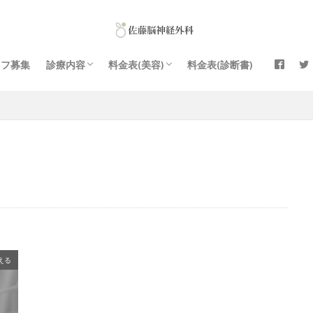
ッフ募集
診療内容
料金表(美容)
料金表(診断書)
院長・スタッフ
医療コラム
初めて受診される方へ
頭痛外来｜脳外科医の考える適切な頭痛薬の
痛み・しびれ治療
めまい外来
もの忘れ外来
高血圧・糖尿病・コレステロールの外来│豊
健康診断
自動車運転の診断書│運転免許センター
料金表（美容診療・点滴）
白玉点滴
ＡＧＡ治療
ＥＤ治療
エンビロン® 正規取扱店
プラスリストア® 正規販売店
使い方｜初心者から上級者まで
橋
える