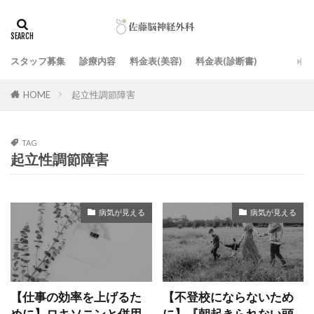
スタッフ募集
診療内容
料金表(美容)
料金表(診断書)
HOME
起立性調節障害
TAG
起立性調節障害
病気が見える
病気が見える
【仕事の効率を上げるた
【不登校にならないため
めに】ロキソニンと併用
に】『朝起きられない頭