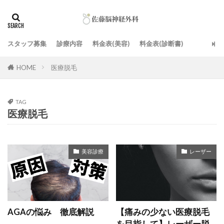
スタッフ募集
診療内容
料金表(美容)
料金表(診断書)
HOME
医療脱毛
TAG
医療脱毛
美容診療
レーザー
AGAの悩み 徹底解説
【痛みの少ない医療脱毛
を目指して】レーザー脱