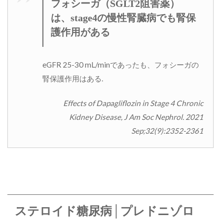
フォシーガ（SGLT2阻害薬）
は、stage4の慢性腎臓病でも腎保
護作用がある
eGFR 25-30 mL/minであったも、フォシーガの
腎保護作用はある.
Effects of Dapagliflozin in Stage 4 Chronic
Kidney Disease, J Am Soc Nephrol. 2021
Sep;32(9):2352-2361
ステロイド糖尿病│プレドニゾロ