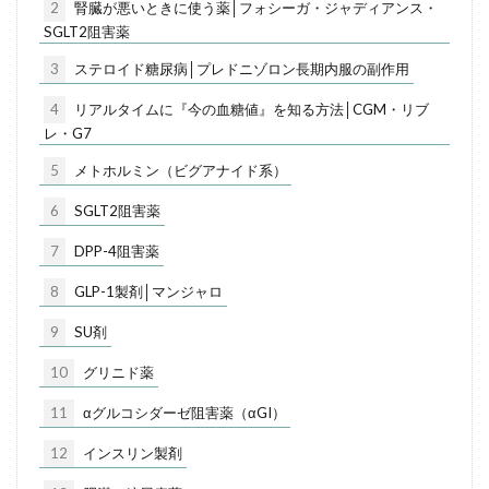
2
腎臓が悪いときに使う薬│フォシーガ・ジャディアンス・
SGLT2阻害薬
3
ステロイド糖尿病│プレドニゾロン長期内服の副作用
4
リアルタイムに『今の血糖値』を知る方法│CGM・リブ
レ・G7
5
メトホルミン（ビグアナイド系）
6
SGLT2阻害薬
7
DPP-4阻害薬
8
GLP-1製剤│マンジャロ
9
SU剤
10
グリニド薬
11
αグルコシダーゼ阻害薬（αGI）
12
インスリン製剤