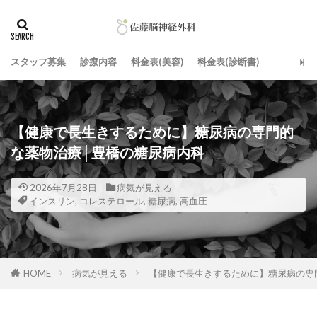
スタッフ募集
診療内容
料金表(美容)
料金表(診断書)
【健康で長生きするために】糖尿病の専門的
な薬物治療│豊橋の糖尿病内科
2026年7月28日
病気が見える
インスリン
,
コレステロール
,
糖尿病
,
高血圧
HOME
病気が見える
【健康で長生きするために】糖尿病の専