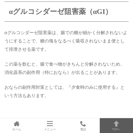
αグルコシダーゼ阻害薬（αGI）
αグルコシダーゼ阻害薬は、腸での糖が細かく分解されないよ
うにすることで、糖の塊をなるべく吸収されないまま便とし
て排泄させる薬です。
この薬を飲むと、腸で食べ物がきちんと分解されないため、
消化器系の副作用（特におなら）が出ることがあります。
おならの副作用対策としては、『夕食時のみに使用する』と
いう方法もあります。
αGI薬の種類：
ホーム
メニュー
電話
TOPへ