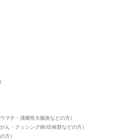
方
リウマチ・潰瘍性大腸炎などの方）
のがん・クッシング病/症候群などの方）
圧の方）