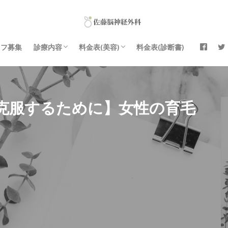
ッフ募集
診療内容
料金表(美容)
料金表(診断書)
院長・スタッフ
医療コラム
初めて受診される方へ
頭痛外来｜脳外科医の考える適切な頭痛薬の
痛み・しびれ治療
めまい外来
もの忘れ外来
高血圧・糖尿病・コレステロールの外来│豊
健康診断
自動車運転の診断書│運転免許センター
料金表（美容診療・点滴）
白玉点滴
ＡＧＡ治療
ＥＤ治療
エンビロン® 正規取扱店
プラスリストア® 正規販売店
使い方｜初心者から上級者まで
橋
克服するために】女性の育毛