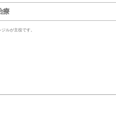
治療
シジルが主役です。